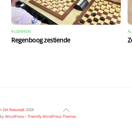
ALGEMEEN
A
Regenboog zestiende
Z
Back
n Zet Reeuwijk
2026
To
 by
WordPress
•
Themify WordPress Themes
Top