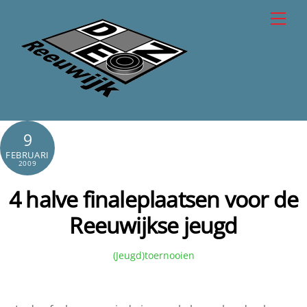
Skip
Men
to
content
9
FEBRUARI
2009
4 halve finaleplaatsen voor de
Reeuwijkse jeugd
(Jeugd)toernooien