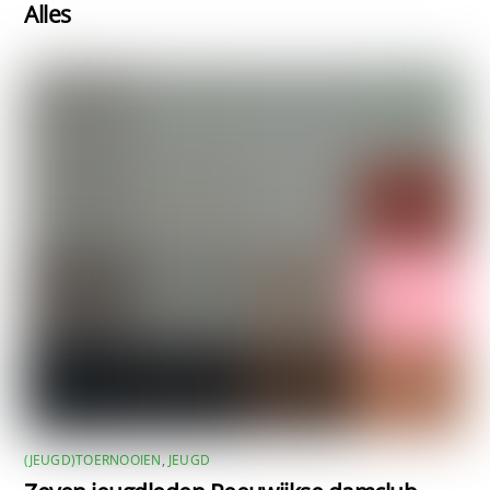
Alles
(JEUGD)TOERNOOIEN
,
JEUGD