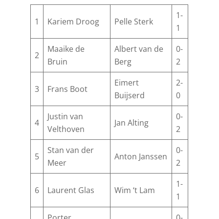
1-
1
Kariem Droog
Pelle Sterk
1
Maaike de
Albert van de
0-
2
Bruin
Berg
2
Eimert
2-
3
Frans Boot
Buijserd
0
Justin van
0-
4
Jan Alting
Velthoven
2
Stan van der
0-
5
Anton Janssen
Meer
2
1-
6
Laurent Glas
Wim ‘t Lam
1
Porter
0-