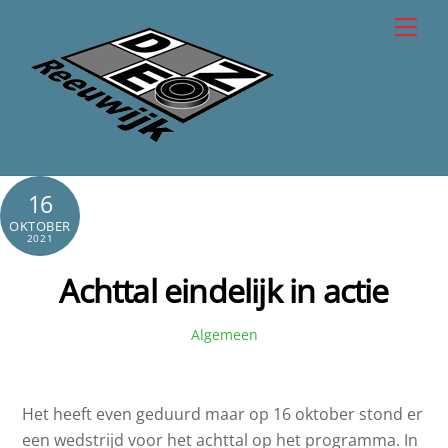
Skip
Men
to
content
16
OKTOBER
2021
Achttal eindelijk in actie
Algemeen
Het heeft even geduurd maar op 16 oktober stond er
een wedstrijd voor het achttal op het programma. In