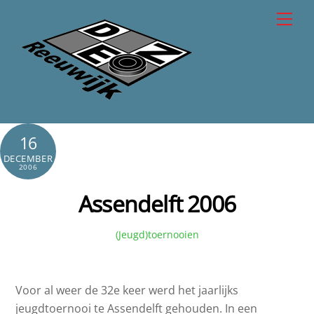
Skip
Men
to
content
16
DECEMBER
2006
Assendelft 2006
(Jeugd)toernooien
Voor al weer de 32e keer werd het jaarlijks
jeugdtoernooi te Assendelft gehouden. In een