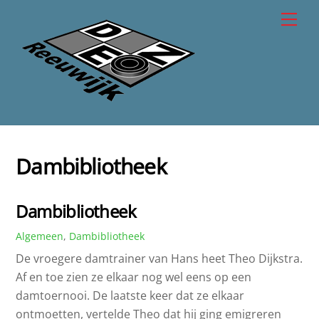
Skip
Men
to
content
Dambibliotheek
Dambibliotheek
Algemeen
,
Dambibliotheek
De vroegere damtrainer van Hans heet Theo Dijkstra.
Af en toe zien ze elkaar nog wel eens op een
damtoernooi. De laatste keer dat ze elkaar
ontmoetten, vertelde Theo dat hij ging emigreren