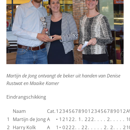
Martijn de Jong ontvangt de beker uit handen van Denise
Rustwat en Maaike Kamer
Eindrangschikking
Naam
Cat.
1
2
3
4
5
6
7
8
9
0
1
2
3
4
5
6
7
8
9
0
1
2
A
1
Martijn de Jong
A
•
1
2
1
2
2
.
1
.
2
2
2
.
.
.
.
2
.
.
.
.
.
1
2
Harry Kolk
A
1
•
0
2
2
2
.
.
2
2
.
.
.
.
.
2
.
2
.
.
.
2
1