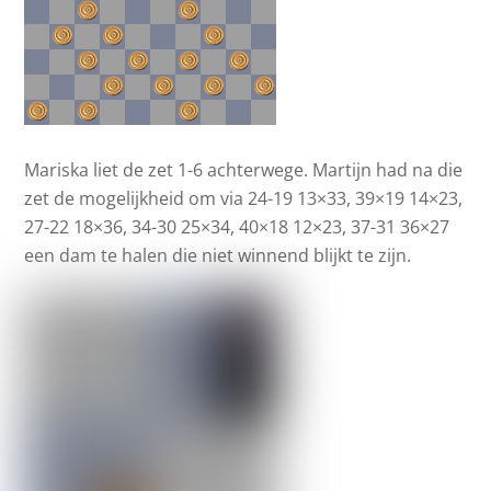
Mariska liet de zet 1-6 achterwege. Martijn had na die
zet de mogelijkheid om via 24-19 13×33, 39×19 14×23,
27-22 18×36, 34-30 25×34, 40×18 12×23, 37-31 36×27
een dam te halen die niet winnend blijkt te zijn.