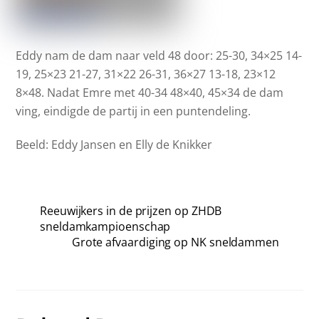
Eddy nam de dam naar veld 48 door: 25-30, 34×25 14-
19, 25×23 21-27, 31×22 26-31, 36×27 13-18, 23×12
8×48. Nadat Emre met 40-34 48×40, 45×34 de dam
ving, eindigde de partij in een puntendeling.
Beeld: Eddy Jansen en Elly de Knikker
Reeuwijkers in de prijzen op ZHDB
sneldamkampioenschap
Grote afvaardiging op NK sneldammen