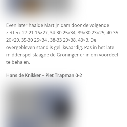
Even later haalde Martijn dam door de volgende
zetten: 27-21 16×27, 34-30 25×34, 39×30 23×25, 40-35
20×29, 35-30 25×34 , 38-33 29×38, 43×3. De
overgebleven stand is gelijkwaardig. Pas in het late
middenspel slaagde de Groninger er in om voordeel
te behalen.
Hans de Knikker – Piet Trapman 0-2