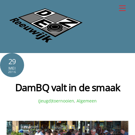
Skip
Men
to
content
29
MEI
2016
DamBQ valt in de smaak
(Jeugd)toernooien
,
Algemeen