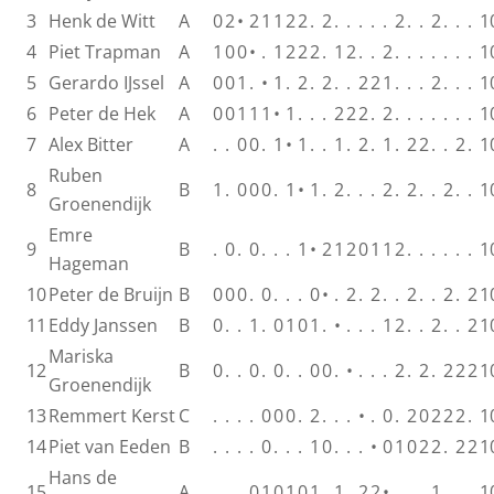
3
Henk de Witt
A
0
2
•
2
1
1
2
2
.
2
.
.
.
.
.
2
.
.
2
.
.
.
1
4
Piet Trapman
A
1
0
0
•
.
1
2
2
2
.
1
2
.
.
2
.
.
.
.
.
.
.
1
5
Gerardo IJssel
A
0
0
1
.
•
1
.
2
.
2
.
.
2
2
1
.
.
.
2
.
.
.
1
6
Peter de Hek
A
0
0
1
1
1
•
1
.
.
.
2
2
2
.
2
.
.
.
.
.
.
.
1
7
Alex Bitter
A
.
.
0
0
.
1
•
1
.
.
1
.
2
.
1
.
2
2
.
.
2
.
1
Ruben
8
B
1
.
0
0
0
.
1
•
1
.
2
.
.
.
2
.
2
.
.
2
.
.
1
Groenendijk
Emre
9
B
.
0
.
0
.
.
.
1
•
2
1
2
0
1
1
2
.
.
.
.
.
.
1
Hageman
10
Peter de Bruijn
B
0
0
0
.
0
.
.
.
0
•
.
2
.
2
.
.
2
.
.
2
.
2
1
11
Eddy Janssen
B
0
.
.
1
.
0
1
0
1
.
•
.
.
.
1
2
.
.
2
.
.
2
1
Mariska
12
B
0
.
.
0
.
0
.
.
0
0
.
•
.
.
.
2
.
2
.
2
2
2
1
Groenendijk
13
Remmert Kerst
C
.
.
.
.
0
0
0
.
2
.
.
.
•
.
0
.
2
0
2
2
2
.
1
14
Piet van Eeden
B
.
.
.
.
0
.
.
.
1
0
.
.
.
•
0
1
0
2
2
.
2
2
1
Hans de
15
A
.
.
.
0
1
0
1
0
1
.
1
.
2
2
•
.
.
.
1
.
.
.
1