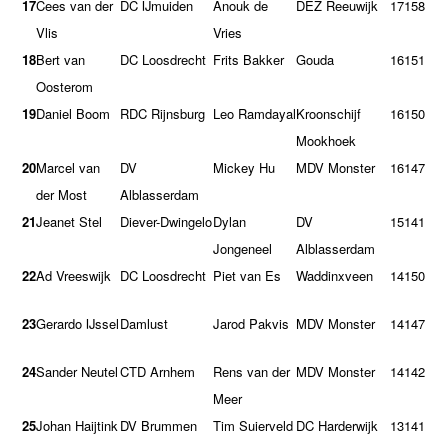
17
Cees van der
DC IJmuiden
Anouk de
DEZ Reeuwijk
17
158
Vlis
Vries
18
Bert van
DC Loosdrecht
Frits Bakker
Gouda
16
151
Oosterom
19
Daniel Boom
RDC Rijnsburg
Leo Ramdayal
Kroonschijf
16
150
Mookhoek
20
Marcel van
DV
Mickey Hu
MDV Monster
16
147
der Most
Alblasserdam
21
Jeanet Stel
Diever-Dwingelo
Dylan
DV
15
141
Jongeneel
Alblasserdam
22
Ad Vreeswijk
DC Loosdrecht
Piet van Es
Waddinxveen
14
150
23
Gerardo IJssel
Damlust
Jarod Pakvis
MDV Monster
14
147
24
Sander Neutel
CTD Arnhem
Rens van der
MDV Monster
14
142
Meer
25
Johan Haijtink
DV Brummen
Tim Suierveld
DC Harderwijk
13
141