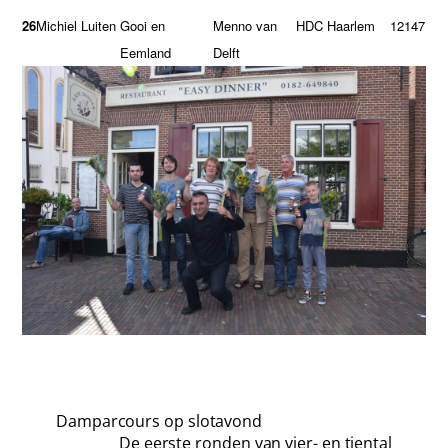
26
Michiel Luiten
Gooi en
Menno van
HDC Haarlem
12
147
Eemland
Delft
Damparcours op slotavond
De eerste ronden van vier- en tiental