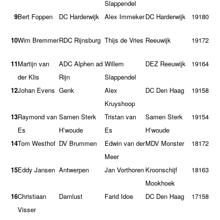
Slappendel
9
Bert Foppen
DC Harderwijk
Alex Immeker
DC Harderwijk
19
180
10
Wim Bremmer
RDC Rijnsburg
Thijs de Vries
Reeuwijk
19
172
11
Martijn van
ADC Alphen ad
Willem
DEZ Reeuwijk
19
164
der Klis
Rijn
Slappendel
12
Johan Evens
Genk
Alex
DC Den Haag
19
158
Kruyshoop
13
Raymond van
Samen Sterk
Tristan van
Samen Sterk
19
154
Es
H’woude
Es
H’woude
14
Tom Westhof
DV Brummen
Edwin van der
MDV Monster
18
172
Meer
15
Eddy Jansen
Antwerpen
Jan Vorthoren
Kroonschijf
18
163
Mookhoek
16
Christiaan
Damlust
Farid Idoe
DC Den Haag
17
158
Visser