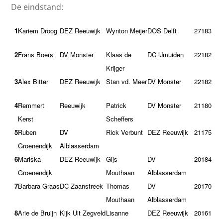
De eindstand:
1
Kariem Droog
DEZ Reeuwijk
Wynton Meijer
DOS Delft
27
183
2
Frans Boers
DV Monster
Klaas de
DC IJmuiden
22
182
Krijger
3
Alex Bitter
DEZ Reeuwijk
Stan vd. Meer
DV Monster
22
182
4
Remmert
Reeuwijk
Patrick
DV Monster
21
180
Kerst
Scheffers
5
Ruben
DV
Rick Verbunt
DEZ Reeuwijk
21
175
Groenendijk
Alblasserdam
6
Mariska
DEZ Reeuwijk
Gijs
DV
20
184
Groenendijk
Mouthaan
Alblasserdam
7
Barbara Graas
DC Zaanstreek
Thomas
DV
20
170
Mouthaan
Alblasserdam
8
Arie de Bruijn
Kijk Uit Zegveld
Lisanne
DEZ Reeuwijk
20
161