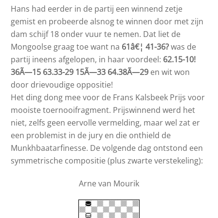
Hans had eerder in de partij een winnend zetje
gemist en probeerde alsnog te winnen door met zijn
dam schijf 18 onder vuur te nemen. Dat liet de
Mongoolse graag toe want na
61â€¦ 41-36?
was de
partij ineens afgelopen, in haar voordeel:
62.15-10!
36Ã—15 63.33-29 15Ã—33 64.38Ã—29
en wit won
door drievoudige oppositie!
Het ding dong mee voor de Frans Kalsbeek Prijs voor
mooiste toernooifragment. Prijswinnend werd het
niet, zelfs geen eervolle vermelding, maar wel zat er
een problemist in de jury en die onthield de
Munkhbaatarfinesse. De volgende dag ontstond een
symmetrische compositie (plus zwarte verstekeling):
Arne van Mourik