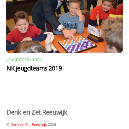
(JEUGD)TOERNOOIEN
NK jeugdteams 2019
Denk en Zet Reeuwijk
Back
To
©
Denk en Zet Reeuwijk
2026
Top