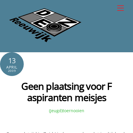
Skip
Men
to
content
13
APRIL
2009
Geen plaatsing voor F
aspiranten meisjes
(Jeugd)toernooien