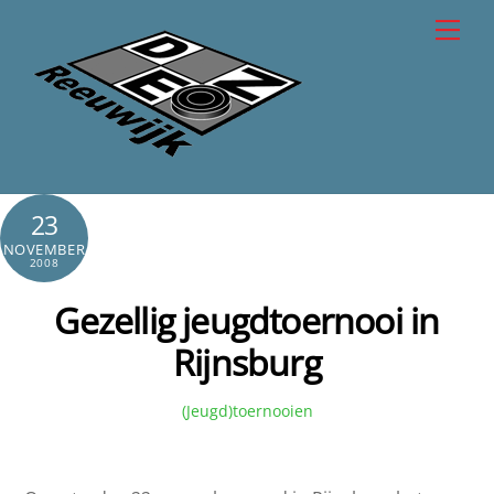
Skip
Men
to
content
23
NOVEMBER
2008
Gezellig jeugdtoernooi in
Rijnsburg
(Jeugd)toernooien