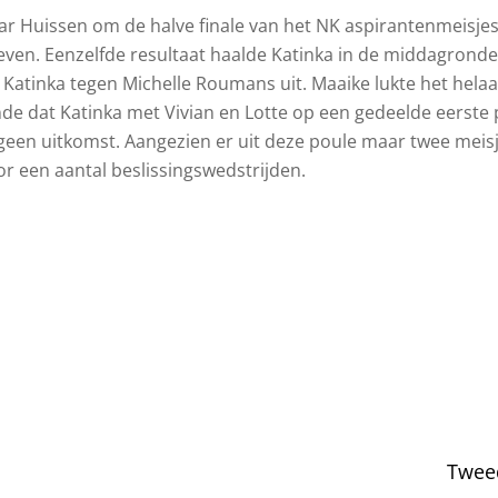
r Huissen om de halve finale van het NK aspirantenmeisjes
leven. Eenzelfde resultaat haalde Katinka in de middagrond
tinka tegen Michelle Roumans uit. Maaike lukte het helaas 
nde dat Katinka met Vivian en Lotte op een gedeelde eerste 
f geen uitkomst. Aangezien er uit deze poule maar twee mei
 een aantal beslissingswedstrijden.
Tweed