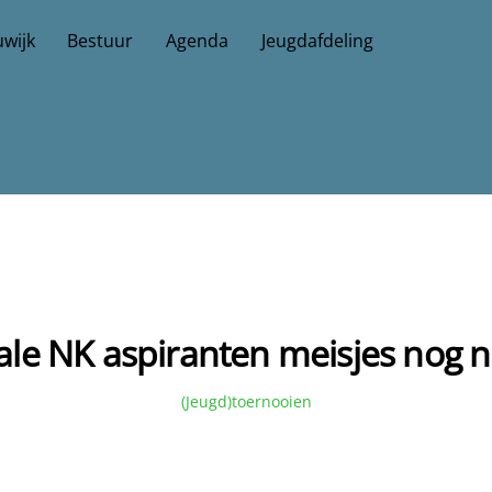
wijk
Bestuur
Agenda
Jeugdafdeling
ale NK aspiranten meisjes nog ni
(Jeugd)toernooien