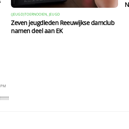
s
N
(JEUGD)TOERNOOIEN
,
JEUGD
Zeven jeugdleden Reeuwijkse damclub
namen deel aan EK
7 PM
!!!!!!!