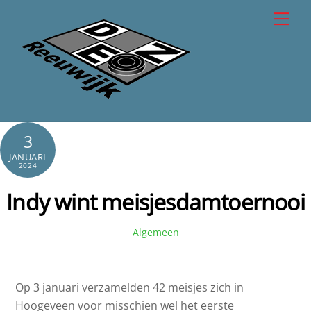
Skip
Men
to
content
3
JANUARI
2024
Indy wint meisjesdamtoernooi
Algemeen
Op 3 januari verzamelden 42 meisjes zich in
Hoogeveen voor misschien wel het eerste