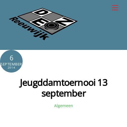
Skip
Men
to
content
6
SEPTEMBER
2014
Jeugddamtoernooi 13
september
Algemeen