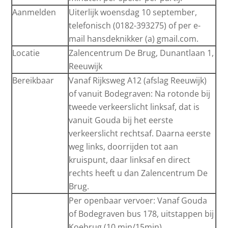
Aanmelden
Uiterlijk woensdag 10 september,
telefonisch (0182-393275) of per e-
mail hansdeknikker (a) gmail.com.
Locatie
Zalencentrum De Brug, Dunantlaan 1,
Reeuwijk
Bereikbaar
Vanaf Rijksweg A12 (afslag Reeuwijk)
of vanuit Bodegraven: Na rotonde bij
tweede verkeerslicht linksaf, dat is
vanuit Gouda bij het eerste
verkeerslicht rechtsaf. Daarna eerste
weg links, doorrijden tot aan
kruispunt, daar linksaf en direct
rechts heeft u dan Zalencentrum De
Brug.
Per openbaar vervoer: Vanaf Gouda
of Bodegraven bus 178, uitstappen bij
Koebrug (10 min/15min).