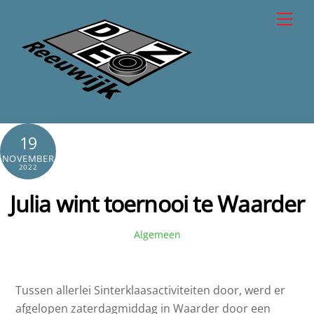
Skip
Men
to
content
19
NOVEMBER
2022
Julia wint toernooi te Waarder
Algemeen
Tussen allerlei Sinterklaasactiviteiten door, werd er
afgelopen zaterdagmiddag in Waarder door een