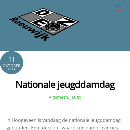
Skip
Men
to
content
11
OKTOBER
2014
Nationale jeugddamdag
Algemeen
,
Jeugd
In Hoogeveen is vandaag de nationale jeugddamdag
gehouden. Een toernooi, waarbij de damprovincies