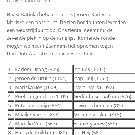
remise aantekenen.
Naast Katinka behaalden ook Jeroen, Kariem en
Mariska een bordpunt. De tien bordpunten leverden
een wedstrijdpunt op. Ons tiental neemt nu de
zevende plek in op de ranglijst. Komende ronde
mogen we het in Zaandam het opnemen tegen
Damclub Zaanstreek 2 die zesde staat.
1
Kariem Droog (925)
Jan Bos (1003)
2
Jeroen de Bruijn (1104)
Jaap Heij (1053)
3
Mariska Bos (1009)
Evert Evers (1092)
4
Roel Langendam (1105)
Gerlinda Schaafsma (876)
5
Peter de Bruijn (864)
Erwin Jochemsen (855)
6
Maaike Kamer (848)
Melanie Voskuil (815)
7
Mariska Veer (667)
Bram Cysouw (559)
8
Hans de Knikker (1088)
Jan Heij (560)