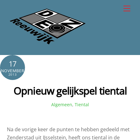
Skip
Men
to
content
17
NOVEMBER
2013
Opnieuw gelijkspel tiental
Algemeen
,
Tiental
Na de vorige keer de punten te hebben gedeeld met
Zenderstad uit IJsselstein, heeft ons tiental in de