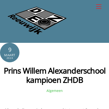
Skip
Men
to
content
9
MAART
2024
Prins Willem Alexanderschool
kampioen ZHDB
Algemeen