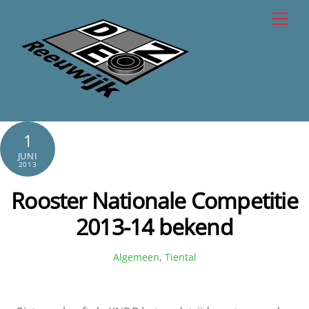
Skip
Men
to
content
1
JUNI
2013
Rooster Nationale Competitie
2013-14 bekend
Algemeen
,
Tiental