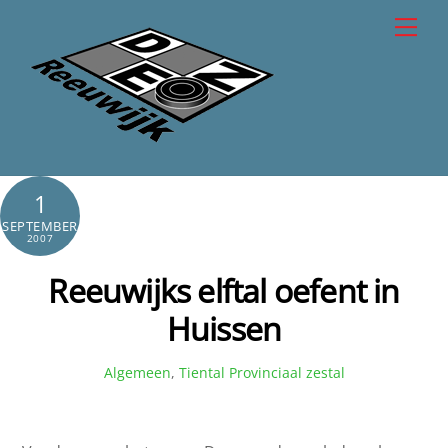
Skip
Men
to
content
1
SEPTEMBER
2007
Reeuwijks elftal oefent in
Huissen
Algemeen
,
Tiental
Provinciaal zestal