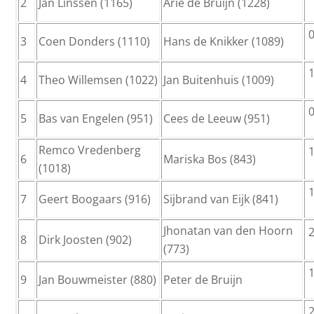
2
Jan Linssen (1165)
Arie de Bruijn (1228)
0
3
Coen Donders (1110)
Hans de Knikker (1089)
1
4
Theo Willemsen (1022)
Jan Buitenhuis (1009)
0
5
Bas van Engelen (951)
Cees de Leeuw (951)
Remco Vredenberg
1
6
Mariska Bos (843)
(1018)
1
7
Geert Boogaars (916)
Sijbrand van Eijk (841)
Jhonatan van den Hoorn
2
8
Dirk Joosten (902)
(773)
1
9
Jan Bouwmeister (880)
Peter de Bruijn
2