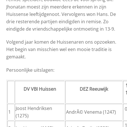
Jhonatan moest zijn meerdere erkennen in zijn
Huissense leeftijdgenoot. Vervolgens won Hans. De
drie resterende partijen eindigden in remise. Zo
eindigde de vriendschappelijke ontmoeting in 13-9.
Volgend jaar komen de Huissenaren ons opzoeken.
Het begin van misschien wel een mooie traditie is
gemaakt.
Persoonlijke uitslagen:
DV VBI Huissen
DEZ Reeuwijk
Joost Hendriksen
0
1
AndrÃ© Venema (1247)
(1275)
1