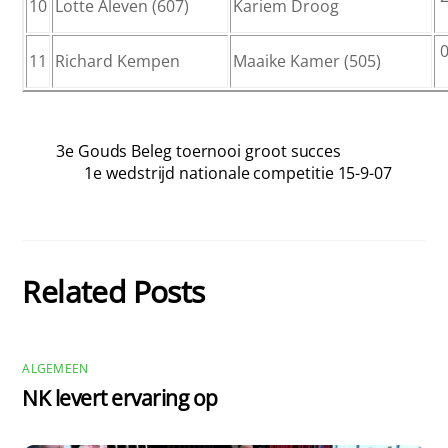
10
Lotte Aleven (607)
Kariem Droog
0
11
Richard Kempen
Maaike Kamer (505)
3e Gouds Beleg toernooi groot succes
1e wedstrijd nationale competitie 15-9-07
Related Posts
ALGEMEEN
NK levert ervaring op