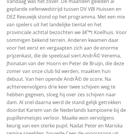
Vandaag was het zover. De maanden geleden al
geplande oefenwedstrijd tussen DV VBI Huissen en
DEZ Reeuwijk stond op het programma. Met een mix
van spelers uit het landelijke tiental en het
provinciale achttal bezochten we â€™t Koelhuis. Voor
sommigen bekend terrein. Anderen kwamen daar
voor het eerst en vergaapten zich aan de enorme
prijzenkast, die de speelzaal siert.AndrÃ© Venema,
Jhonatan van der Hoorn en Peter de Bruijn, die deze
zomer van onze club lid werden, maakten hun
debuut. Van hen opende AndrÃ© de score. Na
achtereenvolgens drie keer twee schijven weg te
hebben gegeven, sloeg hij over zes schijven naar
dam. Al snel daarna werd de stand gelijk getrokken
doordat Kariem van de Nederlands kampioene bij de
pupillenmeisjes verloor. Maaike won vervolgens
keurig van een sterke pupil. Nadat Peter en Mariska
remise speelden, bouwde Cees de voorsprong uit.