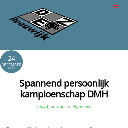
Skip
Men
to
content
24
DECEMBER
2007
Spannend persoonlijk
kampioenschap DMH
(Jeugd)toernooien
,
Algemeen