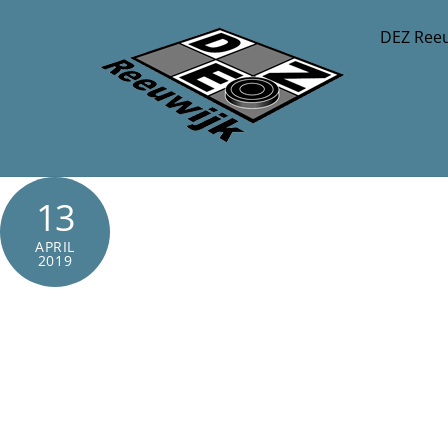
Skip
DEZ Reeu
to
content
13
APRIL
2019