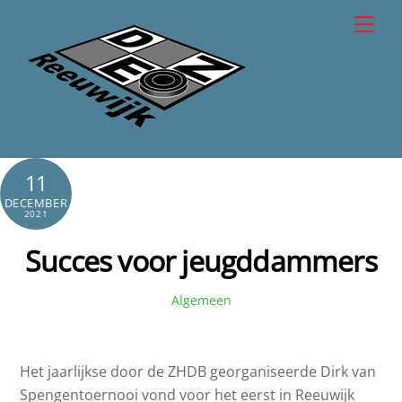
Skip
Men
to
content
11
DECEMBER
2021
Succes voor jeugddammers
Algemeen
Het jaarlijkse door de ZHDB georganiseerde Dirk van
Spengentoernooi vond voor het eerst in Reeuwijk