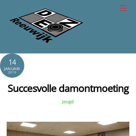
Skip
Men
to
content
14
JANUARI
2019
Succesvolle damontmoeting
Jeugd