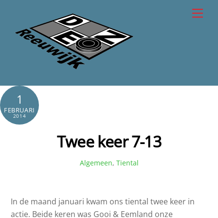
Skip
Men
to
content
1
FEBRUARI
2014
Twee keer 7-13
Algemeen
,
Tiental
In de maand januari kwam ons tiental twee keer in
actie. Beide keren was Gooi & Eemland onze