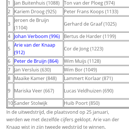
1
Jan Buitenhuis (1088)
Ton van der Ploeg (974)
2
Kariem Droog (925)
Peter Frans Koops (1133)
Jeroen de Bruijn
3
Gerhard de Graaf (1025)
(1104)
4
Johan Verboom (996)
Bertus de Harder (1199)
Arie van der Knaap
5
Cor de Jong (1223)
(912)
6
Peter de Bruijn (864)
Wim Muijs (1128)
7
Jan Versluis (630)
Wim Bor (1049)
8
Maaike Kamer (848)
Lammert Korlaar (871)
9
Mariska Veer (667)
Lucas Veldhuizen (690)
10
Sander Stolwijk
Huib Poort (850)
In de uitwedstrijd, die plaatsvond op 25 januari,
werden we met dezelfde cijfers geklopt. Arie van der
Knaap wist in zijn tweede wedstrijd te winnen,