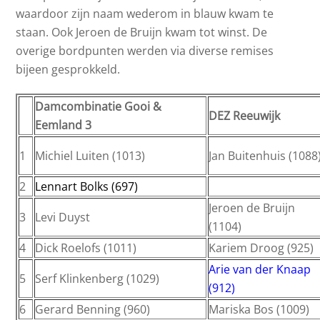
waardoor zijn naam wederom in blauw kwam te
staan. Ook Jeroen de Bruijn kwam tot winst. De
overige bordpunten werden via diverse remises
bijeen gesprokkeld.
Damcombinatie Gooi &
DEZ Reeuwijk
Eemland 3
1
Michiel Luiten (1013)
Jan Buitenhuis (1088
2
Lennart Bolks (697)
Jeroen de Bruijn
3
Levi Duyst
(1104)
4
Dick Roelofs (1011)
Kariem Droog (925)
Arie van der Knaap
5
Serf Klinkenberg (1029)
(912)
6
Gerard Benning (960)
Mariska Bos (1009)