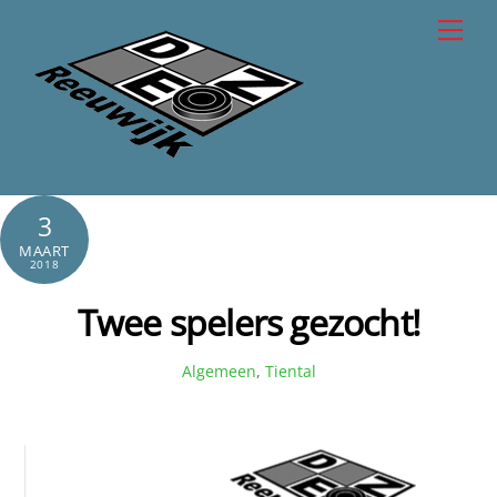
Skip
Men
to
content
3
MAART
2018
Twee spelers gezocht!
Algemeen
,
Tiental