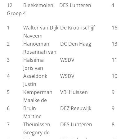
12
Bleekemolen
DES Lunteren
4
Groep 4
1
Walter van Dijk
De Kroonschijf
16
Naveem
2
Hanoeman
DC Den Haag
13
Rosannah van
3
Halsema
WSDV
11
Joris van
4
Asseldonk
WSDV
10
Justin
5
Kemperman
VBI Huissen
9
Maaike de
6
Bruin
DEZ Reeuwijk
9
Martine
7
Theunissen
DES Lunteren
8
Gregory de