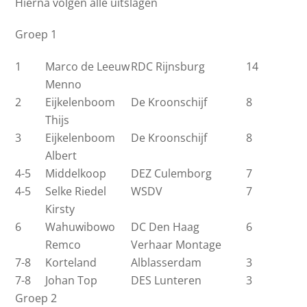
Hierna volgen alle uitslagen
Groep 1
1
Marco de Leeuw
RDC Rijnsburg
14
Menno
2
Eijkelenboom
De Kroonschijf
8
Thijs
3
Eijkelenboom
De Kroonschijf
8
Albert
4-5
Middelkoop
DEZ Culemborg
7
4-5
Selke Riedel
WSDV
7
Kirsty
6
Wahuwibowo
DC Den Haag
6
Remco
Verhaar Montage
7-8
Korteland
Alblasserdam
3
7-8
Johan Top
DES Lunteren
3
Groep 2