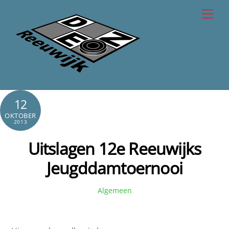
Skip
Men
to
content
12
OKTOBER
2013
Uitslagen 12e Reeuwijks
Jeugddamtoernooi
Algemeen