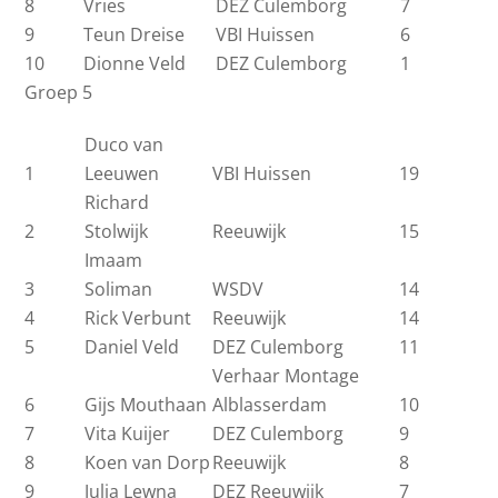
8
Vries
DEZ Culemborg
7
9
Teun Dreise
VBI Huissen
6
10
Dionne Veld
DEZ Culemborg
1
Groep 5
Duco van
1
Leeuwen
VBI Huissen
19
Richard
2
Stolwijk
Reeuwijk
15
Imaam
3
Soliman
WSDV
14
4
Rick Verbunt
Reeuwijk
14
5
Daniel Veld
DEZ Culemborg
11
Verhaar Montage
6
Gijs Mouthaan
Alblasserdam
10
7
Vita Kuijer
DEZ Culemborg
9
8
Koen van Dorp
Reeuwijk
8
9
Julia Lewna
DEZ Reeuwijk
7