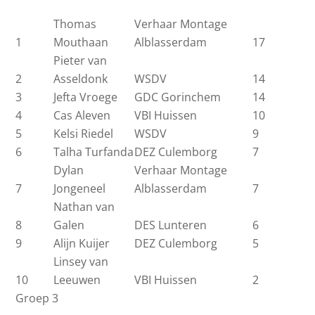
Thomas
Verhaar Montage
1
Mouthaan
Alblasserdam
17
Pieter van
2
Asseldonk
WSDV
14
3
Jefta Vroege
GDC Gorinchem
14
4
Cas Aleven
VBI Huissen
10
5
Kelsi Riedel
WSDV
9
6
Talha Turfanda
DEZ Culemborg
7
Dylan
Verhaar Montage
7
Jongeneel
Alblasserdam
7
Nathan van
8
Galen
DES Lunteren
6
9
Alijn Kuijer
DEZ Culemborg
5
Linsey van
10
Leeuwen
VBI Huissen
2
Groep 3