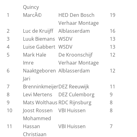
Quincy
1
MarcÃ©
HED Den Bosch
19
Verhaar Montage
2
Luc de Kruijff
Alblasserdam
16
3
Luuk Biemans
WSDV
13
4
Luise Gabbert
WSDV
13
5
Mark Hale
De Kroonschijf
12
Imre
Verhaar Montage
6
Naaktgeboren
Alblasserdam
12
Jari
7
Brenninkmeijer
DEZ Reeuwijk
11
8
Levi Mertens
DEZ Culemborg
9
9
Mats Wolthaus
RDC Rijnsburg
8
10
Joost Rossen
VBI Huissen
8
Mohammed
11
Hassan
VBI Huissen
7
Christiaan