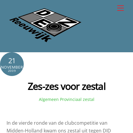
Skip
Men
to
content
21
NOVEMBER
2009
Zes-zes voor zestal
Algemeen
Provinciaal zestal
In de vierde ronde van de clubcompetitie van
Midden-Holland kwam ons zestal uit tegen DID