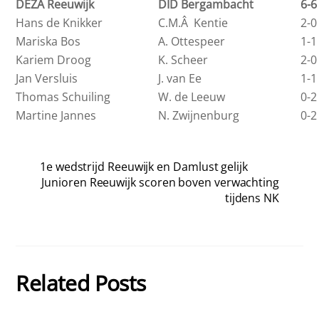
DEZÂ Reeuwijk
DID Bergambacht
6-6
Hans de Knikker
C.M.Â Kentie
2-0
Mariska Bos
A. Ottespeer
1-1
Kariem Droog
K. Scheer
2-0
Jan Versluis
J. van Ee
1-1
Thomas Schuiling
W. de Leeuw
0-2
Martine Jannes
N. Zwijnenburg
0-2
1e wedstrijd Reeuwijk en Damlust gelijk
Junioren Reeuwijk scoren boven verwachting
tijdens NK
Related Posts