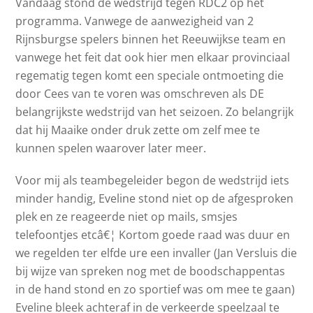
Vandaag stond de wedstrijd tegen RDC2 op het
programma. Vanwege de aanwezigheid van 2
Rijnsburgse spelers binnen het Reeuwijkse team en
vanwege het feit dat ook hier men elkaar provinciaal
regematig tegen komt een speciale ontmoeting die
door Cees van te voren was omschreven als DE
belangrijkste wedstrijd van het seizoen. Zo belangrijk
dat hij Maaike onder druk zette om zelf mee te
kunnen spelen waarover later meer.
Voor mij als teambegeleider begon de wedstrijd iets
minder handig, Eveline stond niet op de afgesproken
plek en ze reageerde niet op mails, smsjes
telefoontjes etcâ€¦ Kortom goede raad was duur en
we regelden ter elfde ure een invaller (Jan Versluis die
bij wijze van spreken nog met de boodschappentas
in de hand stond en zo sportief was om mee te gaan)
Eveline bleek achteraf in de verkeerde speelzaal te