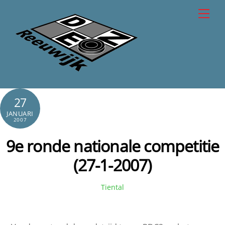
Skip
Men
to
content
27
JANUARI
2007
9e ronde nationale competitie
(27-1-2007)
Tiental