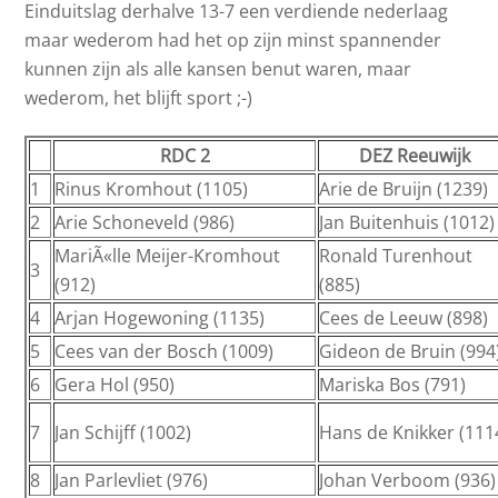
Einduitslag derhalve 13-7 een verdiende nederlaag
maar wederom had het op zijn minst spannender
kunnen zijn als alle kansen benut waren, maar
wederom, het blijft sport ;-)
RDC 2
DEZ Reeuwijk
1
Rinus Kromhout (1105)
Arie de Bruijn (1239)
2
Arie Schoneveld (986)
Jan Buitenhuis (1012)
MariÃ«lle Meijer-Kromhout
Ronald Turenhout
3
(912)
(885)
4
Arjan Hogewoning (1135)
Cees de Leeuw (898)
5
Cees van der Bosch (1009)
Gideon de Bruin (994
6
Gera Hol (950)
Mariska Bos (791)
7
Jan Schijff (1002)
Hans de Knikker (111
8
Jan Parlevliet (976)
Johan Verboom (936)