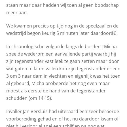
staan maar daar hadden wij toen al geen boodschap
meer aan.
We kwamen precies op tijd nog in de speelzaal en de
wedstrijd begon keurig 5 minuten later daardoorâ€¦
In chronologische volgorde langs de borden : Micha
speelde wederom een aanvallende partij waarbij hij
zijn tegenstander vast leek te gaan zetten maar door
wat gaten te laten vallen kon zijn tegenstander er een
3 om 3 naar dam in vlechten en eigenlijk was het toen
al gebeurd, Micha probeerde het nog even maar
moest als eerste de hand van de tegenstander
schudden (om 14.15).
Invaller Jan Versluis had uiteraard een zeer beroerde
voorbereiding gehad en of het nu daardoor kwam of
niet hij verloor al snel een schijf en na nog wat