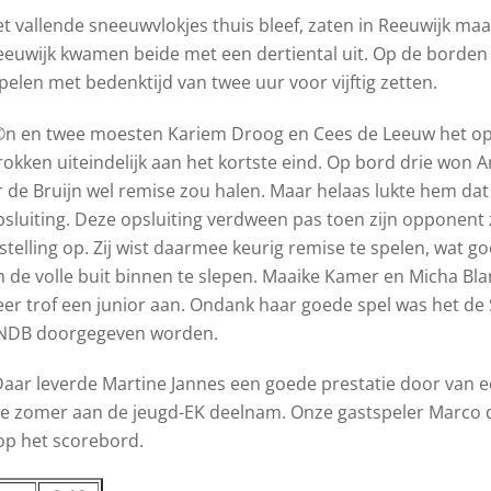
 vallende sneeuwvlokjes thuis bleef, zaten in Reeuwijk maa
wijk kwamen beide met een dertiental uit. Op de borden el
elen met bedenktijd van twee uur voor vijftig zetten.
©n en twee moesten Kariem Droog en Cees de Leeuw het 
okken uiteindelijk aan het kortste eind. Op bord drie won A
er de Bruijn wel remise zou halen. Maar helaas lukte hem da
opsluiting. Deze opsluiting verdween pas toen zijn opponent
lling op. Zij wist daarmee keurig remise te spelen, wat go
om de volle buit binnen te slepen. Maaike Kamer en Micha 
 Veer trof een junior aan. Ondank haar goede spel was het d
 KNDB doorgegeven worden.
Daar leverde Martine Jannes een goede prestatie door van ee
 de zomer aan de jeugd-EK deelnam. Onze gastspeler Marco 
 op het scorebord.