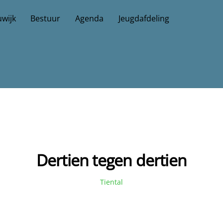
wijk
Bestuur
Agenda
Jeugdafdeling
Dertien tegen dertien
Tiental