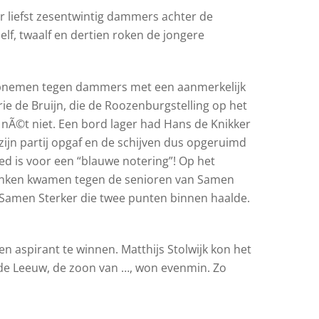
r liefst zesentwintig dammers achter de
f, twaalf en dertien roken de jongere
opnemen tegen dammers met een aanmerkelijk
rie de Bruijn, die de Roozenburgstelling op het
t nÃ©t niet. Een bord lager had Hans de Knikker
 zijn partij opgaf en de schijven dus opgeruimd
ed is voor een “blauwe notering”! Op het
Blanken kwamen tegen de senioren van Samen
e Samen Sterker die twee punten binnen haalde.
n aspirant te winnen. Matthijs Stolwijk kon het
de Leeuw, de zoon van …, won evenmin. Zo