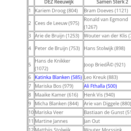
DEZ Reeuwijk
Samen Sterk 2
1
Kariem Droog (804)
Bram Doeves (1121)
Ronald van Egmond
2
Cees de Leeuw (975)
(1267)
3
Arie de Bruijn (1253)
Wouter van der Klis (
4
Peter de Bruijn (753)
Hans Stolwijk (898)
Hans de Knikker
5
Joop BriedÃ© (921)
(1072)
6
Katinka Blanken (585)
Leo Kreuk (883)
7
Mariska Bos (979)
Ali Fthalla (500)
8
Maaike Kamer (616)
Henk Vis (940)
9
Micha Blanken (844)
Arie van Diggele (880
10
Mariska Veer
Bastiaan de Gunst (5
11
Martine Jannes
Jan Out
12
Matthijs Stolwijk
Wouter Morssink