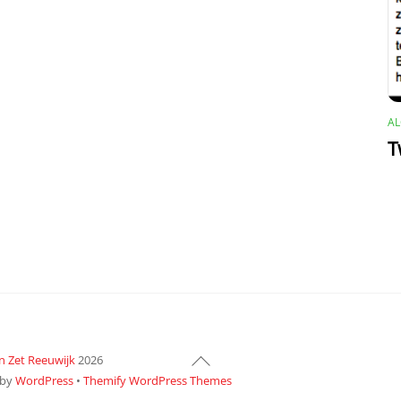
A
T
Back
n Zet Reeuwijk
2026
To
 by
WordPress
•
Themify WordPress Themes