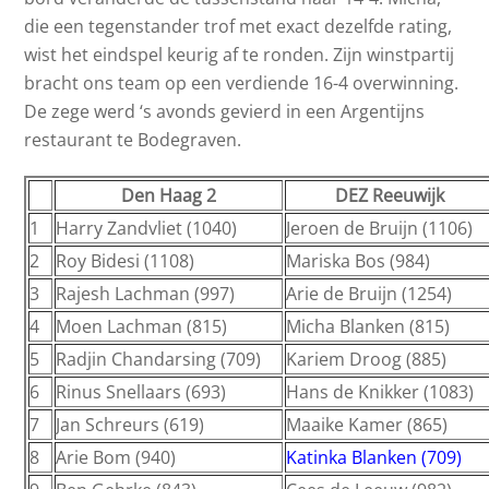
die een tegenstander trof met exact dezelfde rating,
wist het eindspel keurig af te ronden. Zijn winstpartij
bracht ons team op een verdiende 16-4 overwinning.
De zege werd ‘s avonds gevierd in een Argentijns
restaurant te Bodegraven.
Den Haag 2
DEZ Reeuwijk
1
Harry Zandvliet (1040)
Jeroen de Bruijn (1106)
2
Roy Bidesi (1108)
Mariska Bos (984)
3
Rajesh Lachman (997)
Arie de Bruijn (1254)
4
Moen Lachman (815)
Micha Blanken (815)
5
Radjin Chandarsing (709)
Kariem Droog (885)
6
Rinus Snellaars (693)
Hans de Knikker (1083)
7
Jan Schreurs (619)
Maaike Kamer (865)
8
Arie Bom (940)
Katinka Blanken (709)