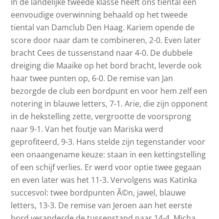
In de landelijke tweede klasse heeft ons tiental een
eenvoudige overwinning behaald op het tweede
tiental van Damclub Den Haag. Kariem opende de
score door naar dam te combineren, 2-0. Even later
bracht Cees de tussenstand naar 4-0. De dubbele
dreiging die Maaike op het bord bracht, leverde ook
haar twee punten op, 6-0. De remise van Jan
bezorgde de club een bordpunt en voor hem zelf een
notering in blauwe letters, 7-1. Arie, die zijn opponent
in de hekstelling zette, vergrootte de voorsprong
naar 9-1. Van het foutje van Mariska werd
geprofiteerd, 9-3. Hans stelde zijn tegenstander voor
een onaangename keuze: staan in een kettingstelling
of een schijf verlies. Er werd voor optie twee gegaan
en even later was het 11-3. Vervolgens was Katinka
succesvol: twee bordpunten Ã©n, jawel, blauwe
letters, 13-3. De remise van Jeroen aan het eerste
bord veranderde de tussenstand naar 14-4. Micha,