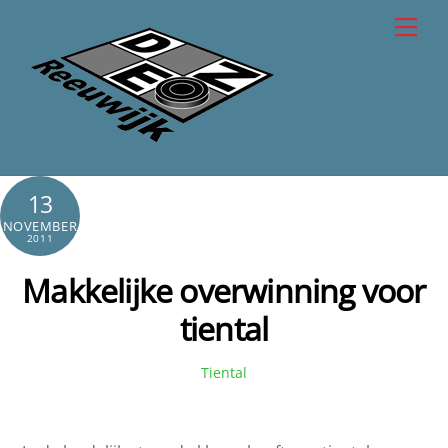
Skip
Men
to
content
13
NOVEMBER
2011
Makkelijke overwinning voor
tiental
Tiental